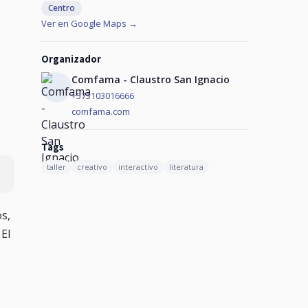
Centro
Ver en Google Maps →
Organizador
Comfama - Claustro San Ignacio
+573103016666
comfama.com
Tags
taller
creativo
interactivo
literatura
os,
 El
e