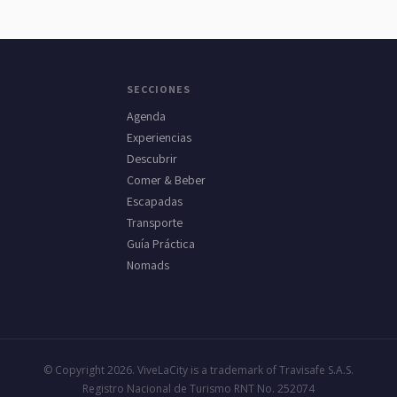
SECCIONES
Agenda
Experiencias
Descubrir
Comer & Beber
Escapadas
Transporte
Guía Práctica
Nomads
© Copyright 2026. ViveLaCity is a trademark of Travisafe S.A.S.
Registro Nacional de Turismo RNT No. 252074