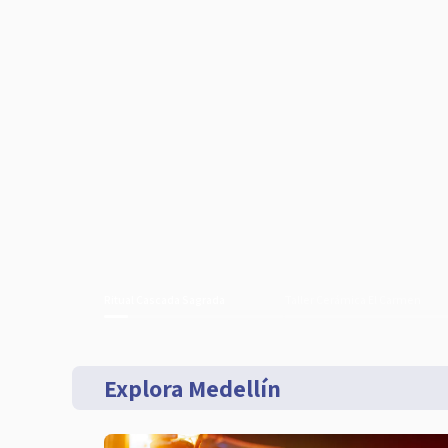
Ritual Cascada Sagrada
Taller Cerámica El Carmen
Explora Medellín