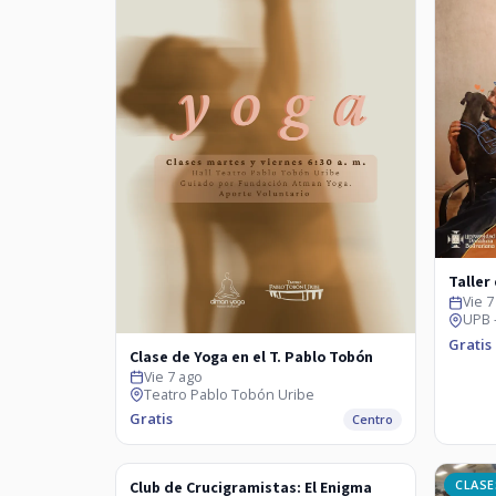
Taller
Vie 7
UPB 
Gratis
Clase de Yoga en el T. Pablo Tobón
Vie 7 ago
Teatro Pablo Tobón Uribe
Gratis
Centro
CLASES
CLASE
Club de Crucigramistas: El Enigma