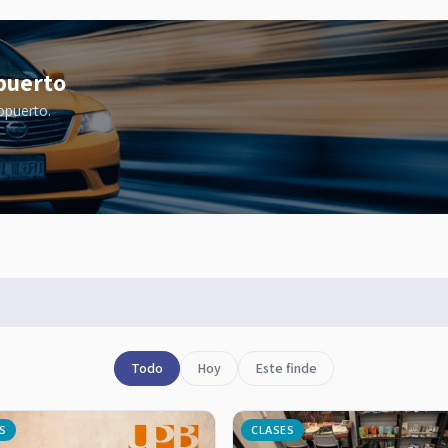
puerto
opuerto.
Todo
Hoy
Este finde
S
CLASES