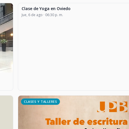
Clase de Yoga en Oviedo
CLASES Y TALLERES
Jue, 6 de ago · 06:30 p. m.
CLASES Y TALLERES