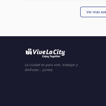
Ver más eve
La ciudad es para vivir, trabajar y
disfrutar... juntos.