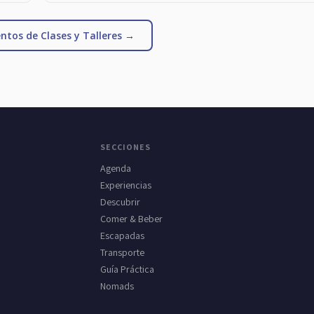
ntos de Clases y Talleres →
SECCIONES
Agenda
Experiencias
Descubrir
Comer & Beber
Escapadas
Transporte
Guía Práctica
Nomads