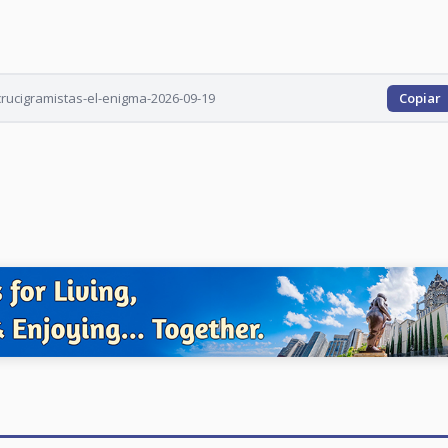
crucigramistas-el-enigma-2026-09-19
Copiar