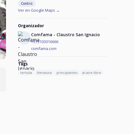
Centro
Ver en Google Maps →
Organizador
Comfama - Claustro San Ignacio
+573103016666
comfama.com
Tags
tertulia
literatura
principiantes
al-aire-libre