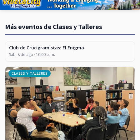
Más eventos de Clases y Talleres
Club de Crucigramistas: El Enigma
CLASES Y TALLERES
Sáb, 8 de ago · 10:00 a. m.
CLASES Y TALLERES