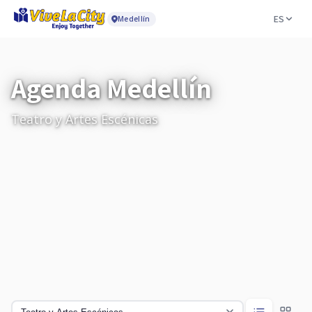
ES
Medellín
Agenda Medellín
Teatro y Artes Escénicas