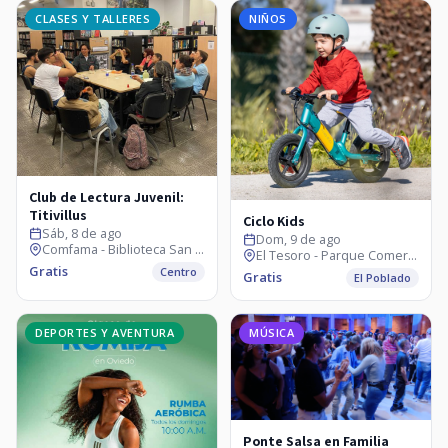
CLASES Y TALLERES
NIÑOS
Club de Lectura Juvenil:
Titivillus
Ciclo Kids
Sáb, 8 de ago
Dom, 9 de ago
Comfama - Biblioteca San Ignacio
El Tesoro - Parque Comercial
Gratis
Centro
Gratis
El Poblado
DEPORTES Y AVENTURA
MÚSICA
Ponte Salsa en Familia