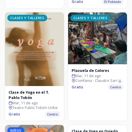
Gratis
El Poblado
CLASES Y TALLERES
CLASES Y TALLERES
Plazuela de Colores
Mar, 11 de ago
Comfama - Claustro San Ignacio
Gratis
Centro
Clase de Yoga en el T.
Pablo Tobón
Mar, 11 de ago
Teatro Pablo Tobón Uribe
Gratis
Centro
NIÑOS
CLASES Y TALLERES
Clase de Yoga en Oviedo