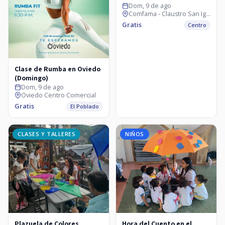
Dom, 9 de ago
Comfama - Claustro San Ignacio
Gratis
Centro
Clase de Rumba en Oviedo
(Domingo)
Dom, 9 de ago
Oviedo Centro Comercial
Gratis
El Poblado
CLASES Y TALLERES
NIÑOS
Plazuela de Colores
Hora del Cuento en el