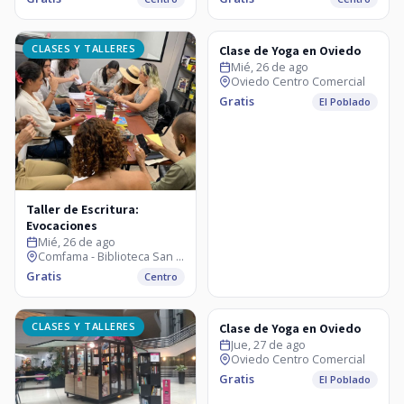
CLASES Y TALLERES
CLASES Y TALLERES
Clase de Yoga en Oviedo
Mié, 26 de ago
Oviedo Centro Comercial
Gratis
El Poblado
Taller de Escritura:
Evocaciones
Mié, 26 de ago
Comfama - Biblioteca San Ignacio
Gratis
Centro
CLASES Y TALLERES
CLASES Y TALLERES
Clase de Yoga en Oviedo
Jue, 27 de ago
Oviedo Centro Comercial
Gratis
El Poblado