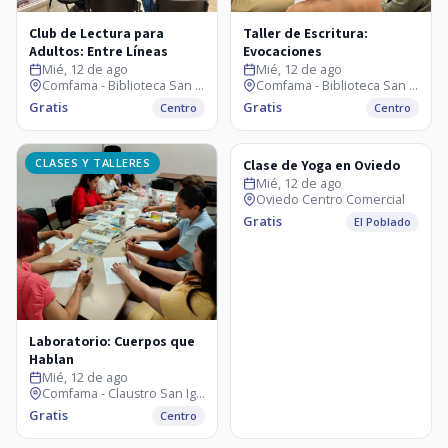
Club de Lectura para
Taller de Escritura:
Adultos: Entre Líneas
Evocaciones
Mié, 12 de ago
Mié, 12 de ago
Comfama - Biblioteca San Ignacio
Comfama - Biblioteca San Ignacio
Gratis
Gratis
Centro
Centro
CLASES Y TALLERES
CLASES Y TALLERES
Clase de Yoga en Oviedo
Mié, 12 de ago
Oviedo Centro Comercial
Gratis
El Poblado
Laboratorio: Cuerpos que
Hablan
Mié, 12 de ago
Comfama - Claustro San Ignacio
Gratis
Centro