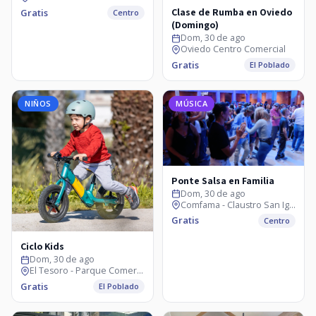
Clase de Rumba en Oviedo
Gratis
Centro
(Domingo)
Dom, 30 de ago
Oviedo Centro Comercial
Gratis
El Poblado
NIÑOS
MÚSICA
Ponte Salsa en Familia
Dom, 30 de ago
Comfama - Claustro San Ignacio
Gratis
Centro
Ciclo Kids
Dom, 30 de ago
El Tesoro - Parque Comercial
Gratis
El Poblado