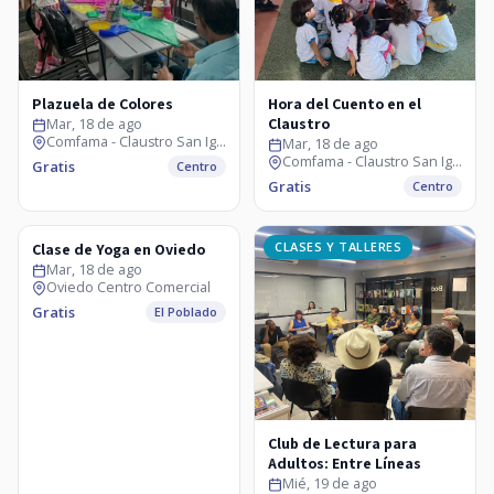
Plazuela de Colores
Hora del Cuento en el
Claustro
Mar, 18 de ago
Comfama - Claustro San Ignacio
Mar, 18 de ago
Comfama - Claustro San Ignacio
Gratis
Centro
Gratis
Centro
CLASES Y TALLERES
CLASES Y TALLERES
Clase de Yoga en Oviedo
Mar, 18 de ago
Oviedo Centro Comercial
Gratis
El Poblado
Club de Lectura para
Adultos: Entre Líneas
Mié, 19 de ago