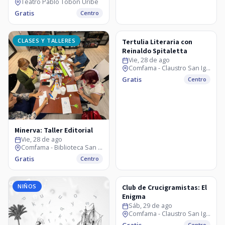
Teatro Pablo Tobón Uribe
Gratis
Centro
CLASES Y TALLERES
CLASES Y TALLERES
Tertulia Literaria con
Reinaldo Spitaletta
Vie, 28 de ago
Comfama - Claustro San Ignacio
Gratis
Centro
Minerva: Taller Editorial
Vie, 28 de ago
Comfama - Biblioteca San Ignacio
Gratis
Centro
NIÑOS
CLASES Y TALLERES
Club de Crucigramistas: El
Enigma
Sáb, 29 de ago
Comfama - Claustro San Ignacio
Gratis
Centro