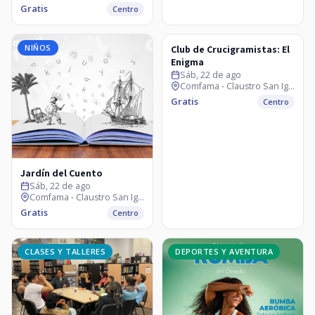
Gratis
Centro
NIÑOS
CLASES Y TALLERES
Club de Crucigramistas: El
Enigma
Sáb, 22 de ago
Comfama - Claustro San Ignacio
Gratis
Centro
Jardín del Cuento
Sáb, 22 de ago
Comfama - Claustro San Ignacio
Gratis
Centro
CLASES Y TALLERES
DEPORTES Y AVENTURA