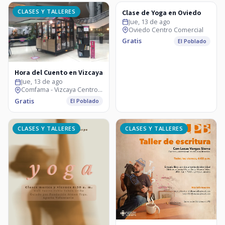
CLASES Y TALLERES
CLASES Y TALLERES
Clase de Yoga en Oviedo
Jue, 13 de ago
Oviedo Centro Comercial
Gratis
El Poblado
Hora del Cuento en Vizcaya
Jue, 13 de ago
Comfama - Vizcaya Centro Comercial
Gratis
El Poblado
CLASES Y TALLERES
CLASES Y TALLERES