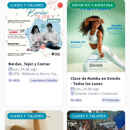
CLASES Y TALLERES
DEPORTES Y AVENTURA
Bordar, Tejer y Contar
Lun, 24 de ago
UPB - Biblioteca Mons. Darío Múnera
Clase de Rumba en Oviedo
Gratis
Laureles-Estadio
- Todos los Lunes
Lun, 24 de ago
Oviedo Centro Comercial
Gratis
El Poblado
CLASES Y TALLERES
CLASES Y TALLERES