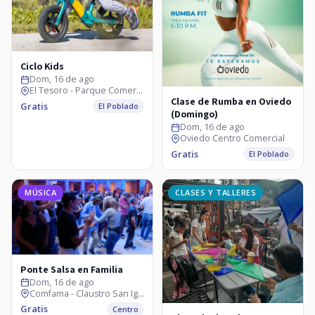
Ciclo Kids
Dom, 16 de ago
El Tesoro - Parque Comercial
Clase de Rumba en Oviedo
Gratis
El Poblado
(Domingo)
Dom, 16 de ago
Oviedo Centro Comercial
Gratis
El Poblado
MÚSICA
CLASES Y TALLERES
Ponte Salsa en Familia
Dom, 16 de ago
Comfama - Claustro San Ignacio
Gratis
Centro