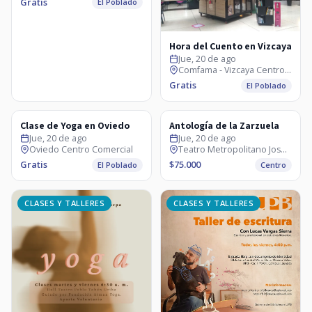
Gratis
El Poblado
Hora del Cuento en Vizcaya
Jue, 20 de ago
Comfama - Vizcaya Centro Comercial
Gratis
El Poblado
CLASES Y TALLERES
MÚSICA
Clase de Yoga en Oviedo
Antología de la Zarzuela
Jue, 20 de ago
Jue, 20 de ago
Oviedo Centro Comercial
Teatro Metropolitano José Gutiérrez Gómez
Gratis
$75.000
El Poblado
Centro
CLASES Y TALLERES
CLASES Y TALLERES