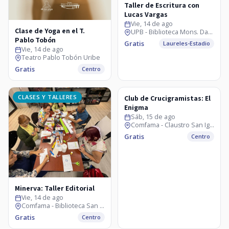
Taller de Escritura con
Lucas Vargas
Vie, 14 de ago
Clase de Yoga en el T.
UPB - Biblioteca Mons. Darío Múnera
Pablo Tobón
Gratis
Laureles-Estadio
Vie, 14 de ago
Teatro Pablo Tobón Uribe
Gratis
Centro
CLASES Y TALLERES
CLASES Y TALLERES
Club de Crucigramistas: El
Enigma
Sáb, 15 de ago
Comfama - Claustro San Ignacio
Gratis
Centro
Minerva: Taller Editorial
Vie, 14 de ago
Comfama - Biblioteca San Ignacio
Gratis
Centro