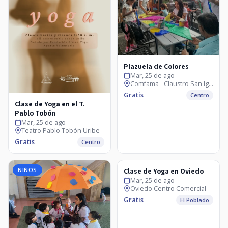
Plazuela de Colores
Mar, 25 de ago
Comfama - Claustro San Ignacio
Gratis
Centro
Clase de Yoga en el T.
Pablo Tobón
Mar, 25 de ago
Teatro Pablo Tobón Uribe
Gratis
Centro
NIÑOS
CLASES Y TALLERES
Clase de Yoga en Oviedo
Mar, 25 de ago
Oviedo Centro Comercial
Gratis
El Poblado