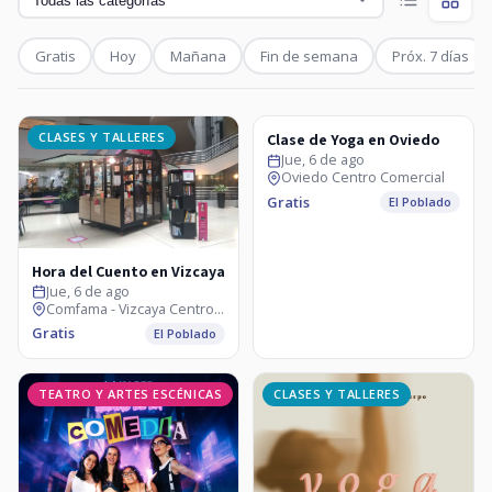
Gratis
Hoy
Mañana
Fin de semana
Próx. 7 días
CLASES Y TALLERES
CLASES Y TALLERES
Clase de Yoga en Oviedo
Jue, 6 de ago
Oviedo Centro Comercial
Gratis
El Poblado
Hora del Cuento en Vizcaya
Jue, 6 de ago
Comfama - Vizcaya Centro Comercial
Gratis
El Poblado
TEATRO Y ARTES ESCÉNICAS
CLASES Y TALLERES