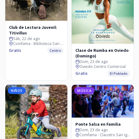
Club de Lectura Juvenil:
Titivillus
Sáb, 22 de ago
Comfama - Biblioteca San Ignacio
Clase de Rumba en Oviedo
Gratis
Centro
(Domingo)
Dom, 23 de ago
Oviedo Centro Comercial
Gratis
El Poblado
NIÑOS
MÚSICA
Ponte Salsa en Familia
Dom, 23 de ago
Comfama - Claustro San Ignacio