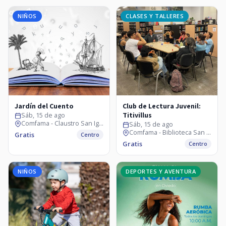
NIÑOS
CLASES Y TALLERES
Jardín del Cuento
Club de Lectura Juvenil:
Titivillus
Sáb, 15 de ago
Comfama - Claustro San Ignacio
Sáb, 15 de ago
Comfama - Biblioteca San Ignacio
Gratis
Centro
Gratis
Centro
NIÑOS
DEPORTES Y AVENTURA