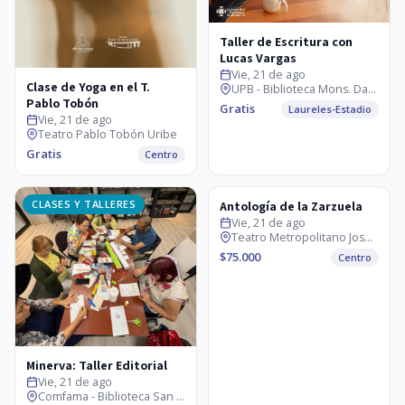
Taller de Escritura con
Lucas Vargas
Vie, 21 de ago
Clase de Yoga en el T.
UPB - Biblioteca Mons. Darío Múnera
Pablo Tobón
Gratis
Laureles-Estadio
Vie, 21 de ago
Teatro Pablo Tobón Uribe
Gratis
Centro
CLASES Y TALLERES
MÚSICA
Antología de la Zarzuela
Vie, 21 de ago
Teatro Metropolitano José Gutiérrez Gómez
$75.000
Centro
Minerva: Taller Editorial
Vie, 21 de ago
Comfama - Biblioteca San Ignacio