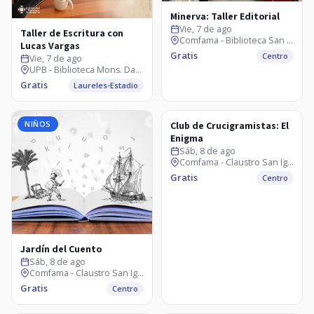
Minerva: Taller Editorial
Vie, 7 de ago
Taller de Escritura con
Comfama - Biblioteca San Ignacio
Lucas Vargas
Gratis
Centro
Vie, 7 de ago
UPB - Biblioteca Mons. Darío Múnera
Gratis
Laureles-Estadio
NIÑOS
CLASES Y TALLERES
Club de Crucigramistas: El
Enigma
Sáb, 8 de ago
Comfama - Claustro San Ignacio
Gratis
Centro
Jardín del Cuento
Sáb, 8 de ago
Comfama - Claustro San Ignacio
Gratis
Centro