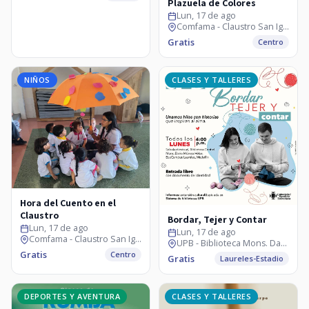
Plazuela de Colores
Lun, 17 de ago
Comfama - Claustro San Ignacio
Gratis
Centro
NIÑOS
CLASES Y TALLERES
Hora del Cuento en el
Claustro
Bordar, Tejer y Contar
Lun, 17 de ago
Lun, 17 de ago
Comfama - Claustro San Ignacio
UPB - Biblioteca Mons. Darío Múnera
Gratis
Centro
Gratis
Laureles-Estadio
DEPORTES Y AVENTURA
CLASES Y TALLERES