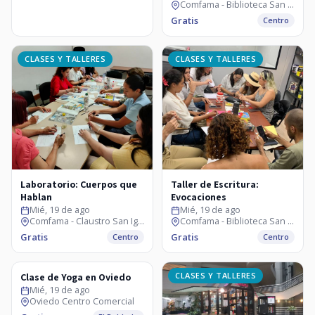
Comfama - Biblioteca San Ignacio
Gratis
Centro
CLASES Y TALLERES
CLASES Y TALLERES
Laboratorio: Cuerpos que
Taller de Escritura:
Hablan
Evocaciones
Mié, 19 de ago
Mié, 19 de ago
Comfama - Claustro San Ignacio
Comfama - Biblioteca San Ignacio
Gratis
Gratis
Centro
Centro
CLASES Y TALLERES
CLASES Y TALLERES
Clase de Yoga en Oviedo
Mié, 19 de ago
Oviedo Centro Comercial