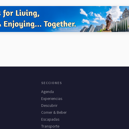
SECCIONES
Agenda
Experiencias
Descubrir
Comer & Beber
Escapadas
Transporte