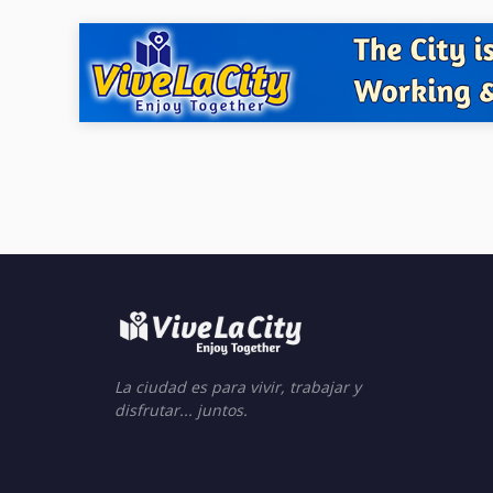
La ciudad es para vivir, trabajar y
disfrutar... juntos.