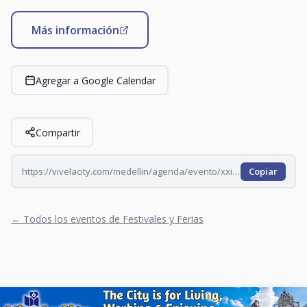
Más información
Agregar a Google Calendar
Compartir
https://vivelacity.com/medellin/agenda/evento/xxiv-encuentro-de-poetas-mpybdltp-mpybf3ac-mpybgcub
Copiar
← Todos los eventos de Festivales y Ferias