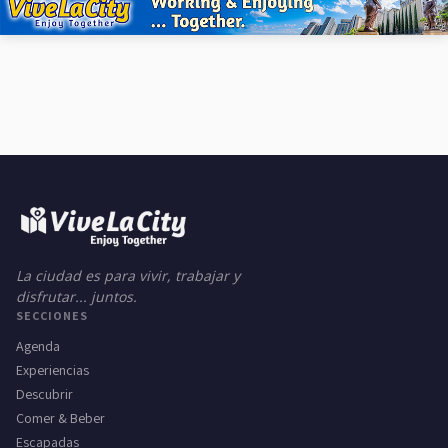
La ciudad es para vivir, trabajar y
disfrutar... juntos.
SECCIONES
Agenda
Experiencias
Descubrir
Comer & Beber
Escapadas