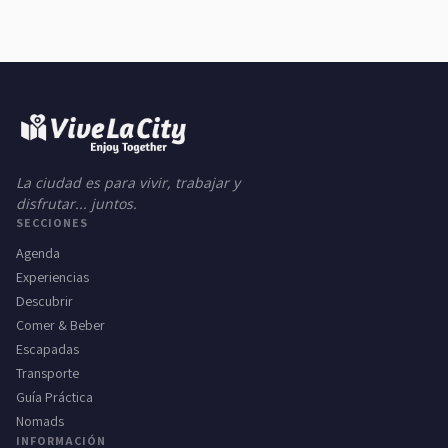
La ciudad es para vivir, trabajar y
disfrutar... juntos.
SECCIONES
Agenda
Experiencias
Descubrir
Comer & Beber
Escapadas
Transporte
Guía Práctica
Nomads
INFORMACIÓN