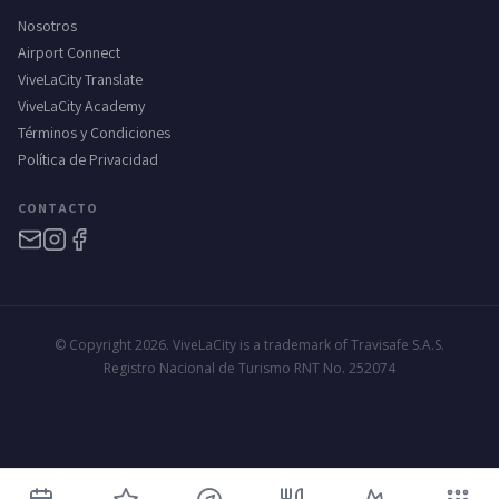
Nosotros
Airport Connect
ViveLaCity Translate
ViveLaCity Academy
Términos y Condiciones
Política de Privacidad
CONTACTO
© Copyright 2026. ViveLaCity is a trademark of Travisafe S.A.S.
Registro Nacional de Turismo RNT No. 252074