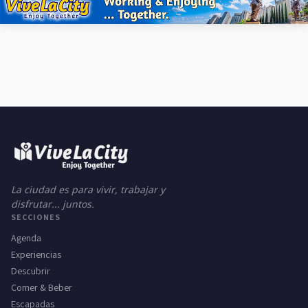
La ciudad es para vivir, trabajar y
disfrutar... juntos.
SECCIONES
Agenda
Experiencias
Descubrir
Comer & Beber
Escapadas