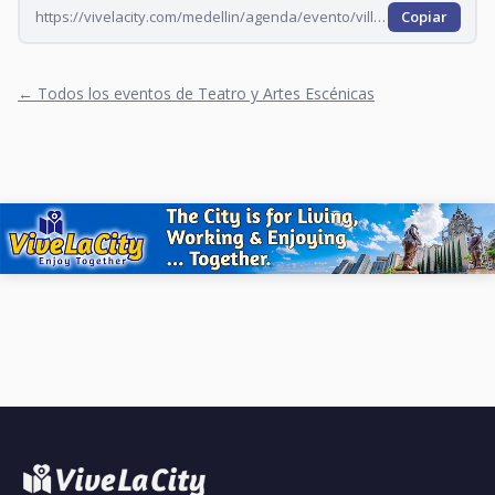
https://vivelacity.com/medellin/agenda/evento/villa-arruga-en-la-ciudad-de-la-eterna-bogadera-mpoap4i6-mpoar6ec
Copiar
← Todos los eventos de Teatro y Artes Escénicas