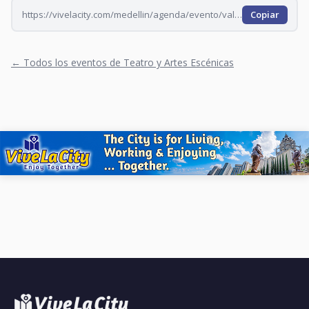
https://vivelacity.com/medellin/agenda/evento/vale-todo-con-accion-impro-mpwwu1g0-mpwx178b-mpwx2ee8
Copiar
← Todos los eventos de Teatro y Artes Escénicas