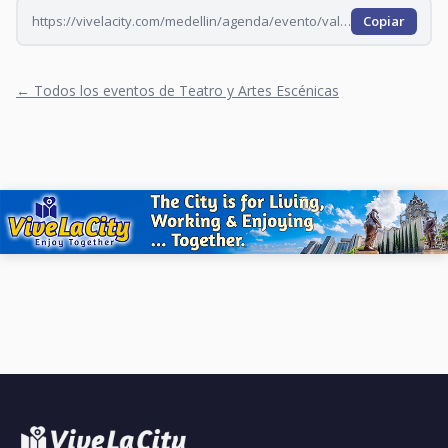
https://vivelacity.com/medellin/agenda/evento/vale-todo-con-accion-impro-mpwwu1g0-mpwx178b-mpwx2ee8-mpwx6wiy-mpwxbyx5-mpwxe0i3
Copiar
← Todos los eventos de Teatro y Artes Escénicas