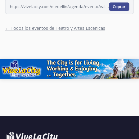
https://vivelacity.com/medellin/agenda/evento/vale-todo-con-accion-impro-mpwwu1g0-mpwx178b-mpwx2ee8-mpwx6wiy-mpwxbyx5
Copiar
← Todos los eventos de Teatro y Artes Escénicas