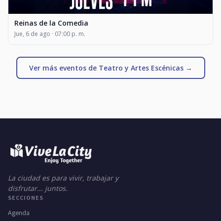
Reinas de la Comedia
Jue, 6 de ago · 07:00 p. m.
Ver más eventos de Teatro y Artes Escénicas →
La ciudad es para vivir, trabajar y
disfrutar... juntos.
SECCIONES
Agenda