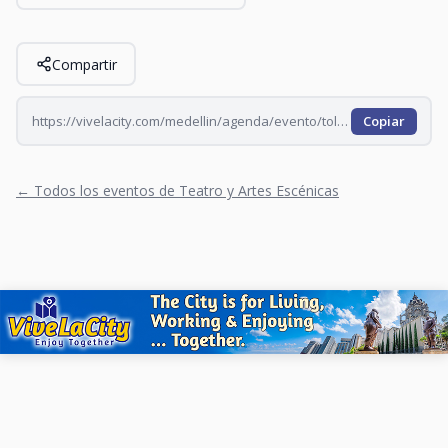
Compartir
https://vivelacity.com/medellin/agenda/evento/tola-y-maruja-reir-y-votar
Copiar
← Todos los eventos de Teatro y Artes Escénicas