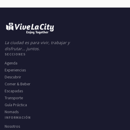
La ciudad es para vivir, trabajar y
disfrutar... juntos.
SECCIONES
Agenda
Experiencias
Descubrir
Comer & Beber
Escapadas
Transporte
Guía Práctica
Nomads
INFORMACIÓN
Nosotros