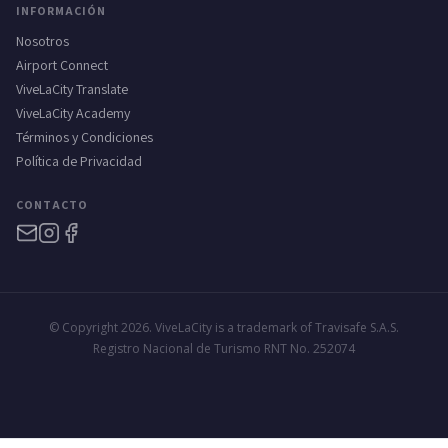
INFORMACIÓN
Nosotros
Airport Connect
ViveLaCity Translate
ViveLaCity Academy
Términos y Condiciones
Política de Privacidad
CONTACTO
© Copyright 2026. ViveLaCity is a trademark of Travisafe S.A.S.
Registro Nacional de Turismo RNT No. 252074