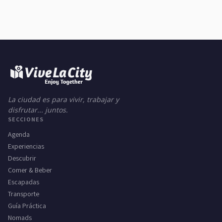
La ciudad es para vivir, trabajar y
disfrutar... juntos.
SECCIONES
Agenda
Experiencias
Descubrir
Comer & Beber
Escapadas
Transporte
Guía Práctica
Nomads