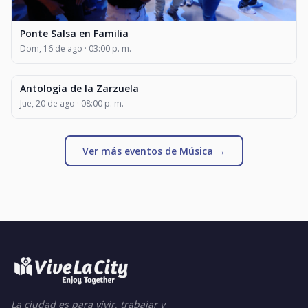
Ponte Salsa en Familia
Dom, 16 de ago · 03:00 p. m.
Antología de la Zarzuela
MÚSICA
Jue, 20 de ago · 08:00 p. m.
Ver más eventos de Música →
La ciudad es para vivir, trabajar y