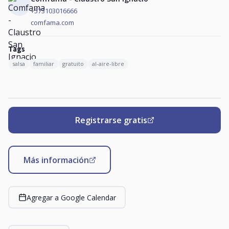
+573103016666
comfama.com
Tags
salsa
familiar
gratuito
al-aire-libre
Registrarse gratis
Más información
Agregar a Google Calendar