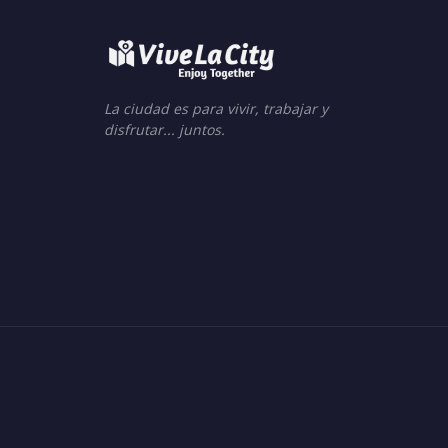
La ciudad es para vivir, trabajar y
disfrutar... juntos.