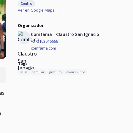
Centro
Ver en Google Maps →
Organizador
Comfama - Claustro San Ignacio
+573103016666
comfama.com
Tags
salsa
familiar
gratuito
al-aire-libre
las
a