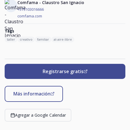
Comfama - Claustro San Ignacio
+573103016666
comfama.com
Tags
taller
creativo
familiar
al-aire-libre
Registrarse gratis
Más información
Agregar a Google Calendar