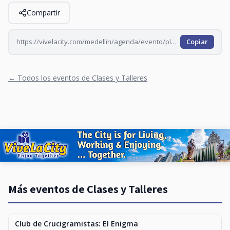
Compartir
https://vivelacity.com/medellin/agenda/evento/plazuela-de-colores-2026-06-16
Copiar
← Todos los eventos de Clases y Talleres
Más eventos de Clases y Talleres
Club de Crucigramistas: El Enigma
CLASES Y TALLERES