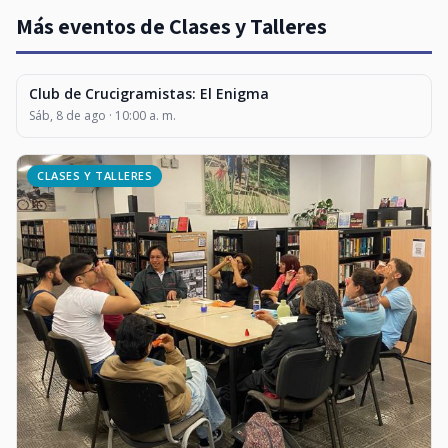
Más eventos de Clases y Talleres
Club de Crucigramistas: El Enigma
CLASES Y TALLERES
Sáb, 8 de ago · 10:00 a. m.
CLASES Y TALLERES