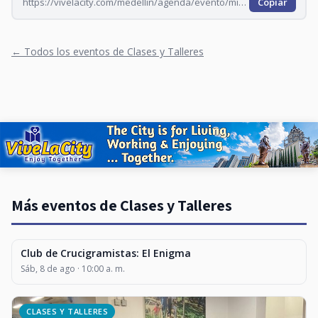
https://vivelacity.com/medellin/agenda/evento/minerva-taller-editorial-2026-09-04
Copiar
← Todos los eventos de Clases y Talleres
Más eventos de Clases y Talleres
Club de Crucigramistas: El Enigma
CLASES Y TALLERES
Sáb, 8 de ago · 10:00 a. m.
CLASES Y TALLERES