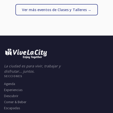
Ver más eventos de Clases y Talleres →
La ciudad es para vivir, trabajar y
disfrutar... juntos.
SECCIONES
Agenda
Experiencias
Descubrir
Comer & Beber
Escapadas