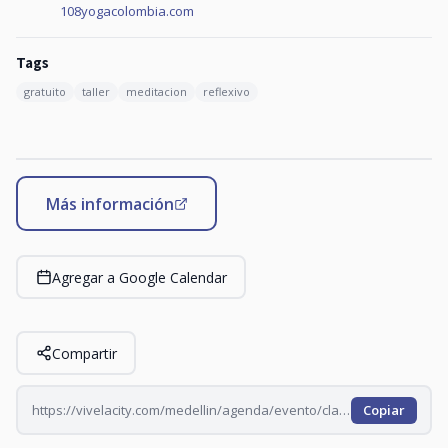
108yogacolombia.com
Tags
gratuito
taller
meditacion
reflexivo
Más información
Agregar a Google Calendar
Compartir
https://vivelacity.com/medellin/agenda/evento/clase-de-yoga-en-oviedo-2026-07-22
Copiar