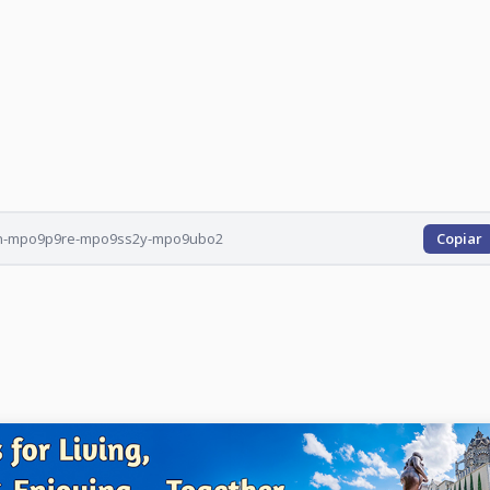
cion-mpo9p9re-mpo9ss2y-mpo9ubo2
Copiar