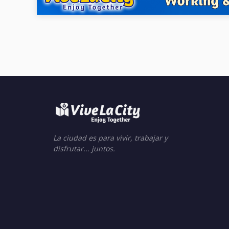
La ciudad es para vivir, trabajar y
disfrutar... juntos.