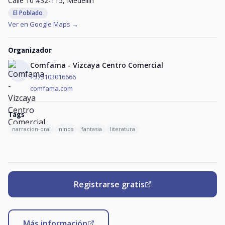
Calle 10 #32-115, Medellín
El Poblado
Ver en Google Maps →
Organizador
Comfama - Vizcaya Centro Comercial
+573103016666
comfama.com
Tags
narracion-oral
ninos
fantasia
literatura
Registrarse gratis
Más información