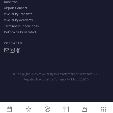
Nosotros
Airport Connect
ViveLaCity Translate
ViveLaCity Academy
Términos y Condiciones
Política de Privacidad
CONTACTO
© Copyright 2026. ViveLaCity is a trademark of Travisafe S.A.S.
Registro Nacional de Turismo RNT No. 252074