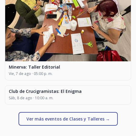
Minerva: Taller Editorial
Vie, 7 de ago · 05:00 p. m.
Club de Crucigramistas: El Enigma
CLASES Y TALLERES
Sáb, 8 de ago · 10:00 a. m.
Ver más eventos de Clases y Talleres →