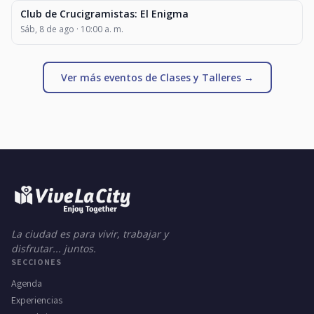
Club de Crucigramistas: El Enigma
CLASES Y TALLERES
Sáb, 8 de ago · 10:00 a. m.
Ver más eventos de Clases y Talleres →
La ciudad es para vivir, trabajar y
disfrutar... juntos.
SECCIONES
Agenda
Experiencias