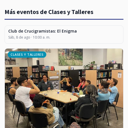
Más eventos de Clases y Talleres
Club de Crucigramistas: El Enigma
CLASES Y TALLERES
Sáb, 8 de ago · 10:00 a. m.
CLASES Y TALLERES