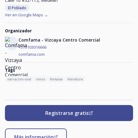
Calle 10 #32-115, Medellín
El Poblado
Ver en Google Maps →
Organizador
Comfama - Vizcaya Centro Comercial
+573103016666
comfama.com
Tags
narracion-oral
ninos
fantasia
literatura
Registrarse gratis
Más información