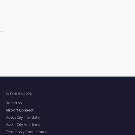
INFORMACIÓN
Nosotros
Airport Connect
ViveLaCity Translate
ViveLaCity Academy
Términos y Condiciones