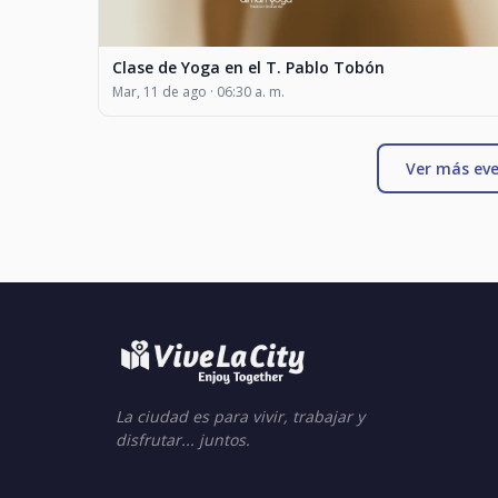
Clase de Yoga en el T. Pablo Tobón
Mar, 11 de ago · 06:30 a. m.
Ver más eve
La ciudad es para vivir, trabajar y
disfrutar... juntos.