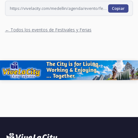
https://vivelacity.com/medellin/agenda/evento/festival-internacional-de-tango-de-medellin-2026-mpynnliy-mpyntzsb
Copiar
← Todos los eventos de Festivales y Ferias