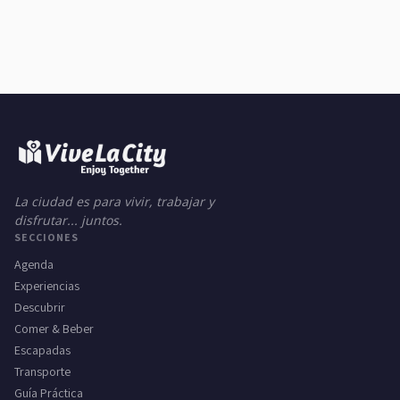
La ciudad es para vivir, trabajar y
disfrutar... juntos.
SECCIONES
Agenda
Experiencias
Descubrir
Comer & Beber
Escapadas
Transporte
Guía Práctica