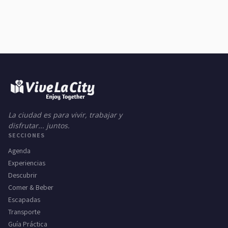
La ciudad es para vivir, trabajar y
disfrutar... juntos.
SECCIONES
Agenda
Experiencias
Descubrir
Comer & Beber
Escapadas
Transporte
Guía Práctica