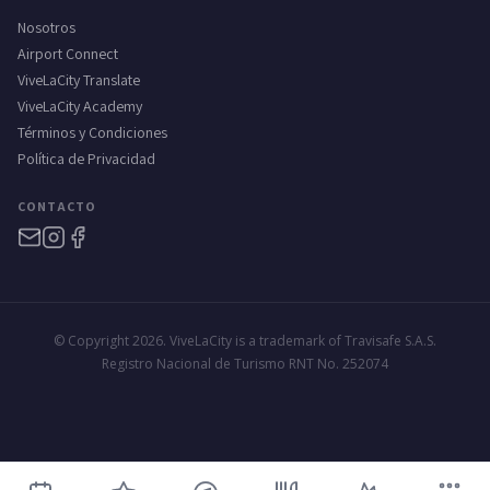
Nosotros
Airport Connect
ViveLaCity Translate
ViveLaCity Academy
Términos y Condiciones
Política de Privacidad
CONTACTO
© Copyright 2026. ViveLaCity is a trademark of Travisafe S.A.S.
Registro Nacional de Turismo RNT No. 252074