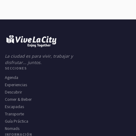
La ciudad es para vivir, trabajar y
disfrutar... juntos.
SECCIONES
Agenda
Experiencias
Descubrir
Comer & Beber
Escapadas
Transporte
Guía Práctica
Nomads
INFORMACIÓN