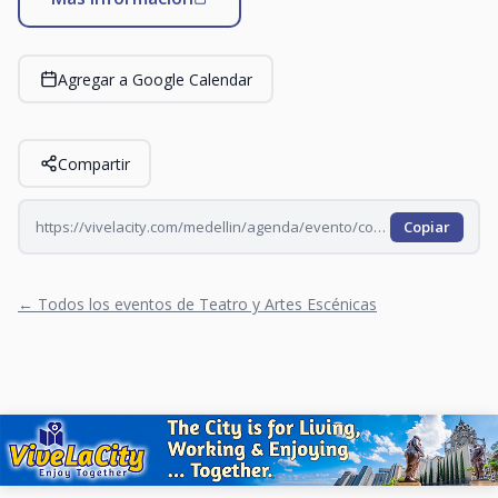
Agregar a Google Calendar
Compartir
https://vivelacity.com/medellin/agenda/evento/comedia-pais-paisa-mpmxgoj8-mpmxjjgl-mpmxl22s-mpmxmfyd
Copiar
← Todos los eventos de Teatro y Artes Escénicas