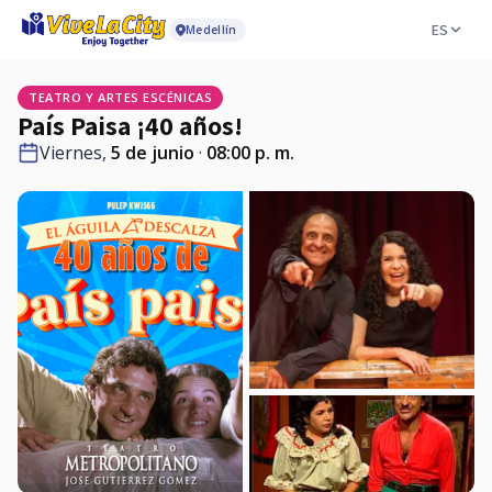
ES
Medellín
TEATRO Y ARTES ESCÉNICAS
País Paisa ¡40 años!
Viernes,
5 de junio
·
08:00 p. m.