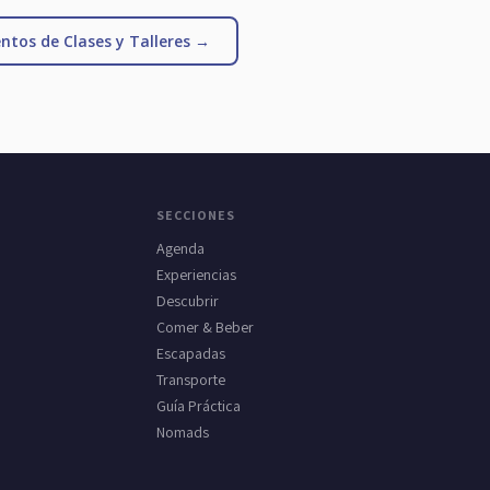
ntos de Clases y Talleres →
SECCIONES
Agenda
Experiencias
Descubrir
Comer & Beber
Escapadas
Transporte
Guía Práctica
Nomads