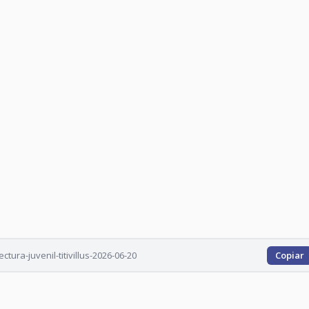
tura-juvenil-titivillus-2026-06-20
Copiar