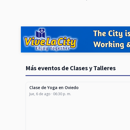
Más eventos de Clases y Talleres
Clase de Yoga en Oviedo
CLASES Y TALLERES
Jue, 6 de ago · 06:30 p. m.