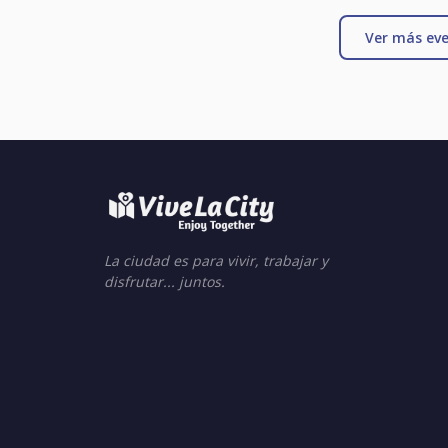
Ver más eve
La ciudad es para vivir, trabajar y
disfrutar... juntos.