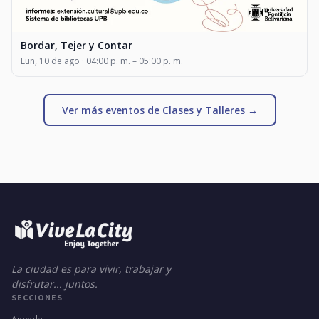
Bordar, Tejer y Contar
Lun, 10 de ago · 04:00 p. m. – 05:00 p. m.
Ver más eventos de Clases y Talleres →
La ciudad es para vivir, trabajar y
disfrutar... juntos.
SECCIONES