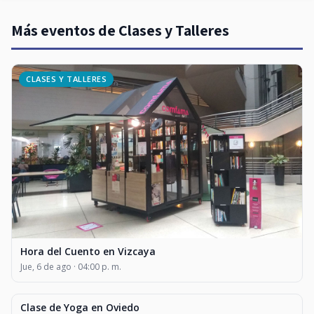
Más eventos de Clases y Talleres
CLASES Y TALLERES
Hora del Cuento en Vizcaya
Jue, 6 de ago · 04:00 p. m.
Clase de Yoga en Oviedo
CLASES Y TALLERES