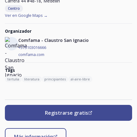
Carrera 44 #48-18, Medellín
Centro
Ver en Google Maps →
Organizador
Comfama - Claustro San Ignacio
+573103016666
comfama.com
Tags
tertulia
literatura
principiantes
al-aire-libre
Registrarse gratis
Más información