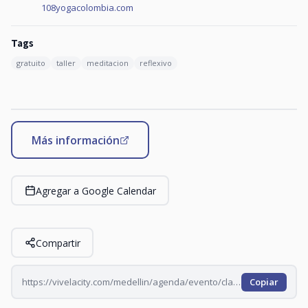
108yogacolombia.com
Tags
gratuito
taller
meditacion
reflexivo
Más información
Agregar a Google Calendar
Compartir
https://vivelacity.com/medellin/agenda/evento/clase-de-yoga-en-oviedo-2026-07-01
Copiar