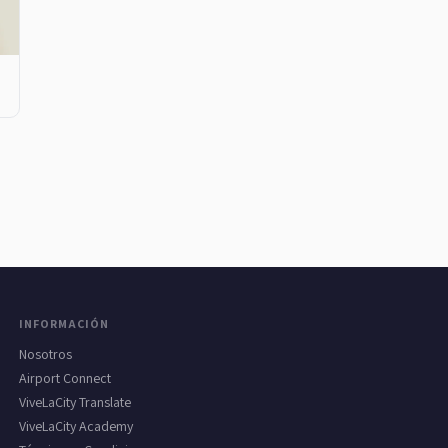
INFORMACIÓN
Nosotros
Airport Connect
ViveLaCity Translate
ViveLaCity Academy