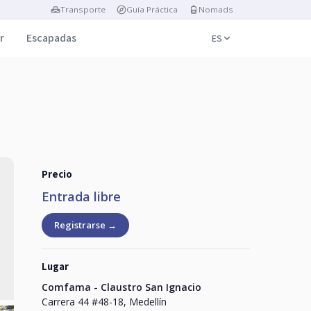
Transporte
Guía Práctica
Nomads
r
Escapadas
ES
Precio
Entrada libre
Registrarse →
Lugar
Comfama - Claustro San Ignacio
Carrera 44 #48-18, Medellín