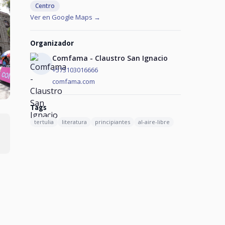
Centro
Ver en Google Maps →
Organizador
Comfama - Claustro San Ignacio
+573103016666
comfama.com
Tags
tertulia
literatura
principiantes
al-aire-libre