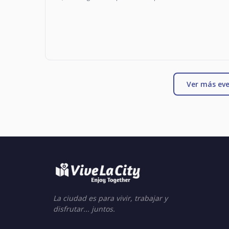
Ver más eve
La ciudad es para vivir, trabajar y
disfrutar... juntos.