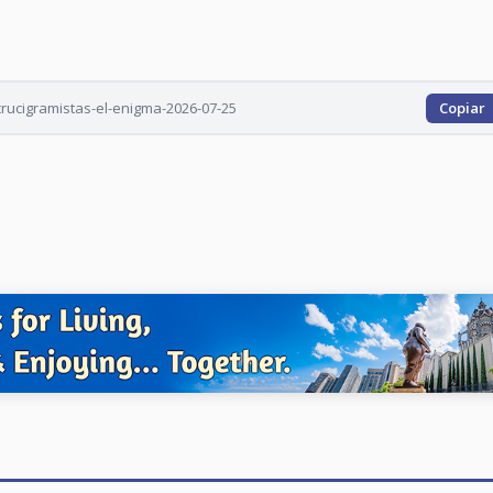
crucigramistas-el-enigma-2026-07-25
Copiar