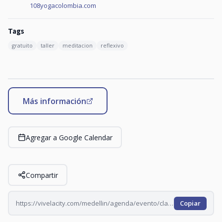
108yogacolombia.com
Tags
gratuito
taller
meditacion
reflexivo
Más información
Agregar a Google Calendar
Compartir
https://vivelacity.com/medellin/agenda/evento/clase-de-yoga-en-oviedo-2026-06-11
Copiar