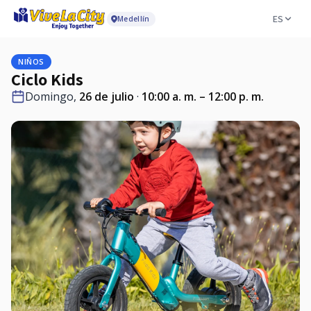
ES
Medellín
NIÑOS
Ciclo Kids
Domingo,
26 de julio
·
10:00 a. m. – 12:00 p. m.