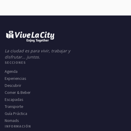
La ciudad es para vivir, trabajar y
disfrutar... juntos.
SECCIONES
Agenda
Experiencias
Descubrir
Comer & Beber
Escapadas
Transporte
Guía Práctica
Nomads
INFORMACIÓN