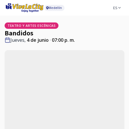
ES
Medellín
TEATRO Y ARTES ESCÉNICAS
Bandidos
Jueves,
4 de junio
·
07:00 p. m.