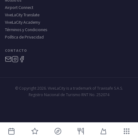
Nosotros
Airport Connect
ViveLaCity Translate
ViveLaCity Academy
Términos y Condiciones
Política de Privacidad
CONTACTO
© Copyright 2026. ViveLaCity is a trademark of Travisafe S.A.S.
Registro Nacional de Turismo RNT No. 252074