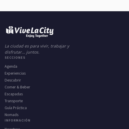
La ciudad es para vivir, trabajar y
disfrutar... juntos.
SECCIONES
Agenda
Experiencias
Descubrir
Comer & Beber
Escapadas
Transporte
Guía Práctica
Nomads
INFORMACIÓN