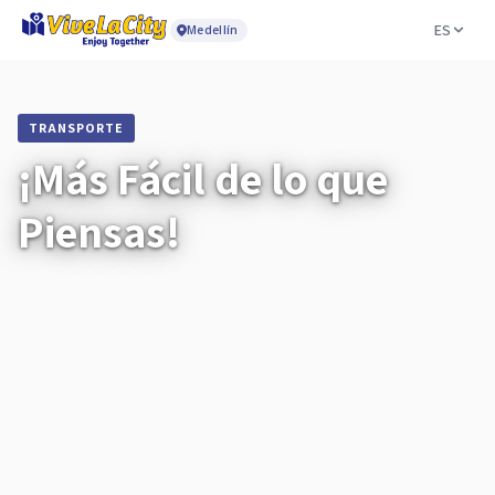
ES
Medellín
TRANSPORTE
¡Más Fácil de lo que
Piensas!