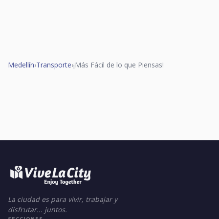
Medellín
›
Transporte
›
¡Más Fácil de lo que Piensas!
La ciudad es para vivir, trabajar y
disfrutar... juntos.
SECCIONES