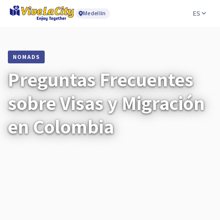
ES
Medellín
NOMADS
Preguntas Frecuentes
sobre Visas y Migración
en Colombia