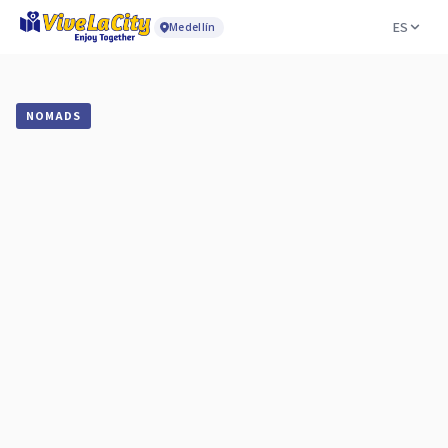
ES
Medellín
NOMADS