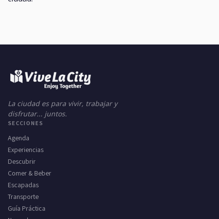
La ciudad es para vivir, trabajar y
disfrutar... juntos.
SECCIONES
Agenda
Experiencias
Descubrir
Comer & Beber
Escapadas
Transporte
Guía Práctica