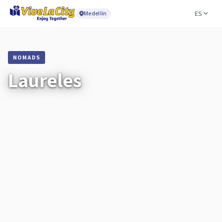
ES
Medellín
NOMADS
Laureles