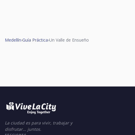
Medellín
›
Guía Práctica
›
Un Valle de Ensueño
La ciudad es para vivir, trabajar y
disfrutar... juntos.
SECCIONES