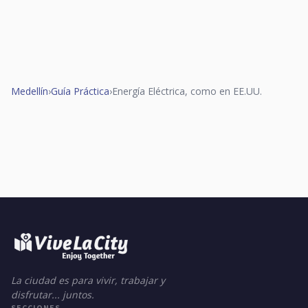
Medellín
›
Guía Práctica
›
Energía Eléctrica, como en EE.UU.
La ciudad es para vivir, trabajar y
disfrutar... juntos.
SECCIONES