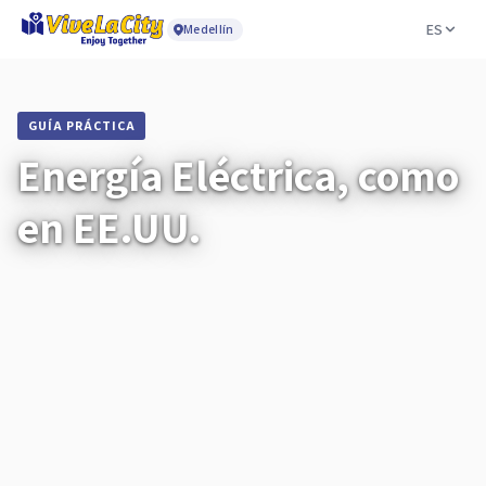
ES
Medellín
GUÍA PRÁCTICA
Energía Eléctrica, como
en EE.UU.