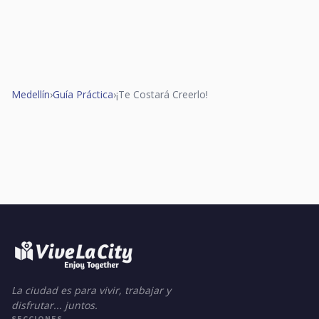
Medellín
›
Guía Práctica
›
¡Te Costará Creerlo!
La ciudad es para vivir, trabajar y
disfrutar... juntos.
SECCIONES