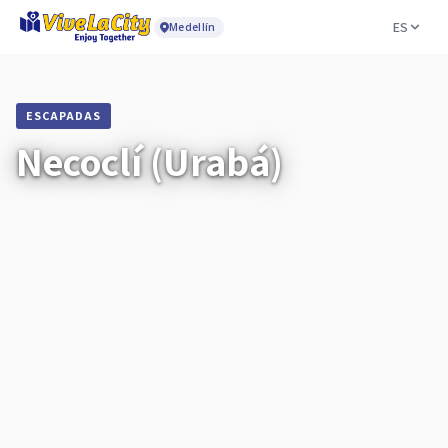
ES
Medellín
ESCAPADAS
Necoclí (Urabá)