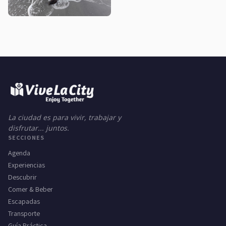
La ciudad es para vivir, trabajar y
disfrutar... juntos.
SECCIONES
Agenda
Experiencias
Descubrir
Comer & Beber
Escapadas
Transporte
Guía Práctica